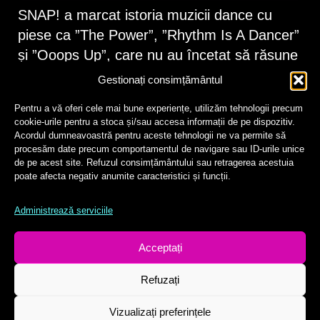
SNAP! a marcat istoria muzicii dance cu
piese ca ”The Power”, ”Rhythm Is A Dancer”
și ”Ooops Up”, care nu au încetat să răsune
în discoteci și în casele fanilor.
Gestionați consimțământul
CE TREBUIE SĂ ȘTIȚI DESPRE FORMAȚIE:
Pentru a vă oferi cele mai bune experiențe, utilizăm tehnologii precum
cookie-urile pentru a stoca și/sau accesa informații de pe dispozitiv.
Acordul dumneavoastră pentru aceste tehnologii ne va permite să
Muzica trupei combină influențe de house, rap
procesăm date precum comportamentul de navigare sau ID-urile unice
și eurodance;
de pe acest site. Refuzul consimțământului sau retragerea acestuia
poate afecta negativ anumite caracteristici și funcții.
Prin mixul de versuri rap și refrene cântate,
reprezentativ pentru piesele lor, au inspirat
Administrează serviciile
multe alte trupe dance din anii ‘90;
Hiturile ”The Power” și ”Rhythm Is a Dancer” au
Acceptați
ocupat, pentru o lungă perioadă de timp, locul 1
în mai multe topuri muzicale din lume.
Refuzați
Vizualizați preferințele