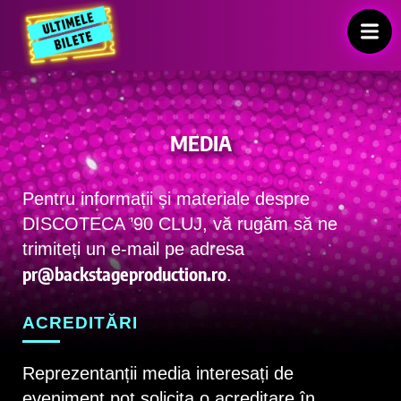
MEDIA
Pentru informații și materiale despre
DISCOTECA ’90 CLUJ, vă rugăm să ne
trimiteți un e-mail pe adresa
pr@backstageproduction.ro
.
ACREDITĂRI
​Reprezentanții media interesați de
eveniment pot solicita o acreditare în