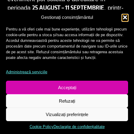
25 AUGUST – 11 SEPTEMBRIE
perioada
, printr-
un e-mail pe adresa
Gestionați consimțământul
pr@backstageproduction.ro
.
Pentru a vă oferi cele mai bune experiențe, utilizăm tehnologii precum
cookie-urile pentru a stoca și/sau accesa informații de pe dispozitiv.
Acordul dumneavoastră pentru aceste tehnologii ne va permite să
procesăm date precum comportamentul de navigare sau ID-urile unice
de pe acest site. Refuzul consimțământului sau retragerea acestuia
​IMPORTANT! Locurile dedicate
poate afecta negativ anumite caracteristici și funcții.
reprezentanților media sunt limitate.
Administrează serviciile
​Ne rezervăm dreptul de a selecta instituțiile
media acreditate după tipul lor, aria de
Acceptați
acoperire, reputație și relevanță, istoricul
colaborării.
Refuzați
Vizualizați preferințele
COPYRIGHT ©2025, DISCOTECA ’90 CLUJ
Cookie Policy
Declarație de confidențialitate